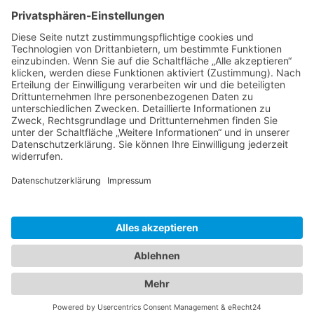
Sie
hier
.
binaco
Wendelinstraße 23
D-52078 Aachen
szagunn@binaco.de
Kontakt
Impressum
Datenschutz
AGB