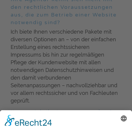
den rechtlichen Voraussetzungen
aus, die zum Betrieb einer Website
notwendig sind?
Ich biete Ihnen verschiedene Pakete mit
diversen Optionen an – von der einfachen
Erstellung eines rechtssicheren
Impressums bis hin zur regelmäßigen
Pflege der Kundenwebsite mit allen
notwendigen Datenschutzhinweisen und
den damit verbundenen
Seitenanpassungen – nachvollziehbar und
vor allem rechtssicher und von Fachleuten
geprüft.
Konnte ich Ihr Interesse wecken?
Rufen Sie mich an
oder schreiben Sie mir
eine
Mail
. Alle Kontaktmöglichkeiten finden