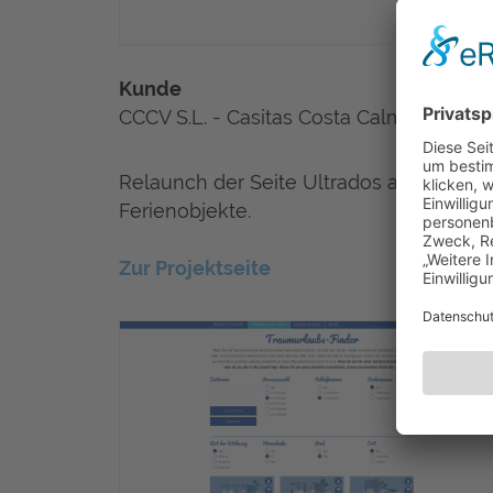
Kunde
CCCV S.L. - Casitas Costa Calma S.L.
Relaunch der Seite Ultrados als Typo3-I
Ferienobjekte.
Zur Projektseite